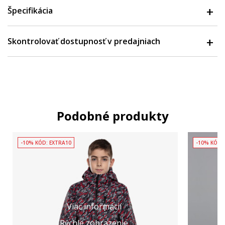
Špecifikácia
Skontrolovať dostupnosť v predajniach
Podobné produkty
-10% KÓD: EXTRA10
-10% KÓD:
Viac informácií
Rýchle zobrazenie