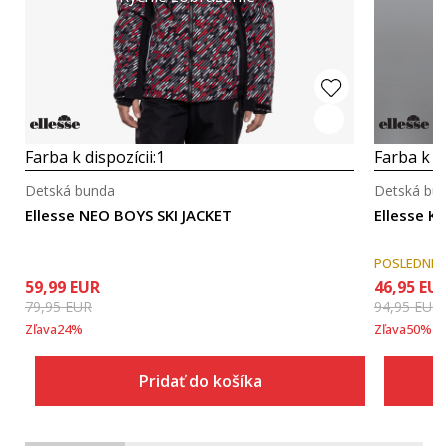
Farba k dispozícii:
1
Farba k di
Detská bunda
Detská bu
Ellesse NEO BOYS SKI JACKET
Ellesse KI
POSLEDNÉ 
59,99
EUR
46,95
EU
79,95
EUR
94,95
EUR
Zľava
24
%
Zľava
50
%
Pridať do košíka