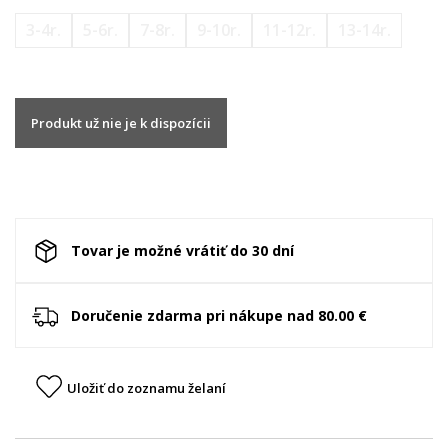
3-4r.
5-6r.
7-8r.
9-10r.
11-12r.
13-14r.
Produkt už nie je k dispozícii
Tovar je možné vrátiť do 30 dní
Doručenie zdarma pri nákupe nad 80.00 €
Uložiť do zoznamu želaní