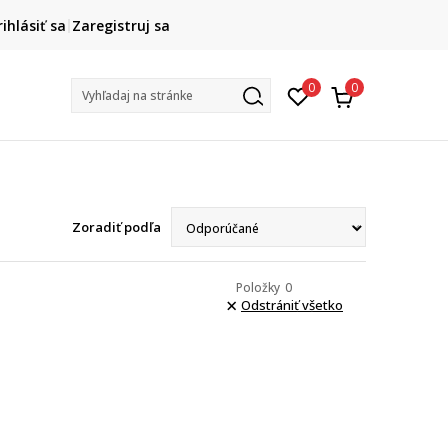
DOPRAVA ZADARMO
rihlásiť sa
Zaregistruj sa
pri objednaní nad 80 €
(neplatí pre Click&Collect)
Na vybr
0
0
Vyhľadaj na stránke
Zoradiť podľa
Položky
0
Odstrániť všetko