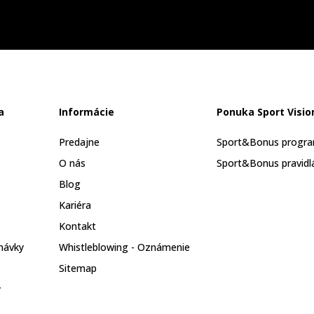
a
Informácie
Ponuka Sport Visio
Predajne
Sport&Bonus progr
O nás
Sport&Bonus pravidl
Blog
Kariéra
Kontakt
návky
Whistleblowing - Oznámenie
Sitemap
y