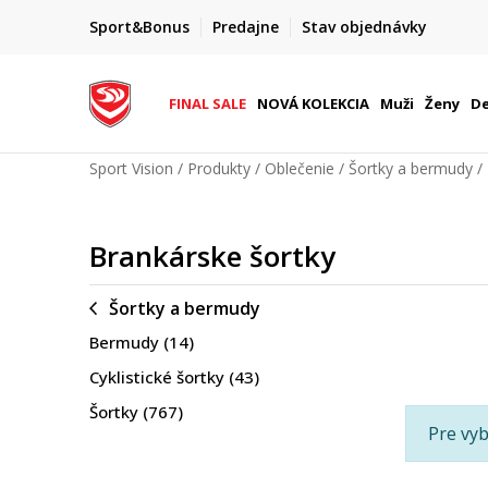
FINAL SALE AŽ -60 %
Sport&Bonus
Predajne
Stav objednávky
do 9. 8.
+ extra zľava 10 % len do 9. 8.
FINAL SALE
NOVÁ KOLEKCIA
Muži
Ženy
De
Sport Vision
Produkty
Oblečenie
Šortky a bermudy
Brankárske šortky
Šortky a bermudy
Bermudy
(14)
Cyklistické šortky
(43)
Šortky
(767)
Pre vyb