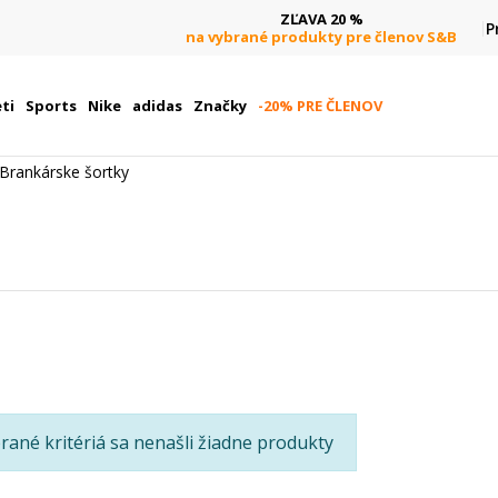
ZĽAVA 20 %
P
na vybrané produkty pre členov S&B
ti
Sports
Nike
adidas
Značky
-20% PRE ČLENOV
Brankárske šortky
rané kritériá sa nenašli žiadne produkty