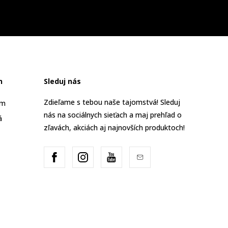
n
Sleduj nás
Zdieľame s tebou naše tajomstvá! Sleduj
am
nás na sociálnych sieťach a maj prehľad o
á
zľavách, akciách aj najnovších produktoch!