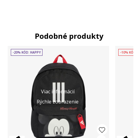
Podobné produkty
-20% KÓD: HAPPY
-10% KÓD:
Viac informácií
Rýchle zobrazenie