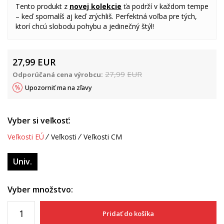
Tento produkt z
novej kolekcie
ťa podrží v každom tempe
– keď spomalíš aj keď zrýchliš. Perfektná voľba pre tých,
ktorí chcú slobodu pohybu a jedinečný štýl!
27,99
EUR
27,99
EUR
Odporúčaná cena výrobcu:
Upozorniť ma na zľavy
Vyber si veľkosť:
Veľkosti EÚ
Veľkosti
Veľkosti CM
Univ.
Vyber množstvo:
Pridať do košíka