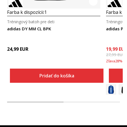
Farba k dispozícii:
1
Farba k di
Tréningový batoh pre deti
Tréningový 
adidas DY MM CL BPK
adidas Po
24,99
EUR
19,99
EU
27,99
EUR
Zľava
28
%
Pridať do košíka