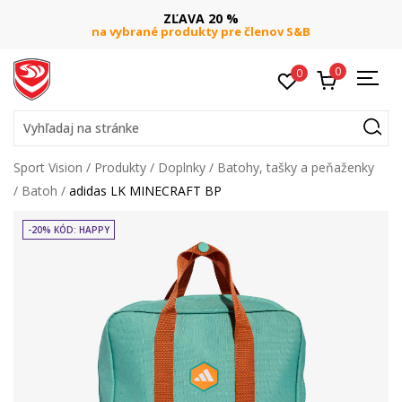
ZĽAVA 20 %
na vybrané produkty pre členov S&B
0
0
Vyhľadaj na stránke
Sport Vision
Produkty
Doplnky
Batohy, tašky a peňaženky
Batoh
adidas LK MINECRAFT BP
-20% KÓD: HAPPY