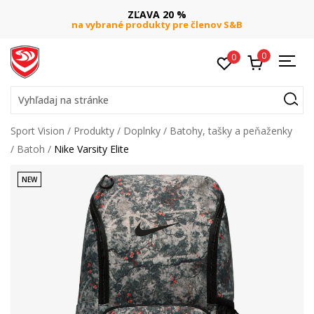
ZĽAVA 20 %
na vybrané produkty pre členov S&B
0
0
Vyhľadaj na stránke
Sport Vision
Produkty
Doplnky
Batohy, tašky a peňaženky
Batoh
Nike Varsity Elite
NEW