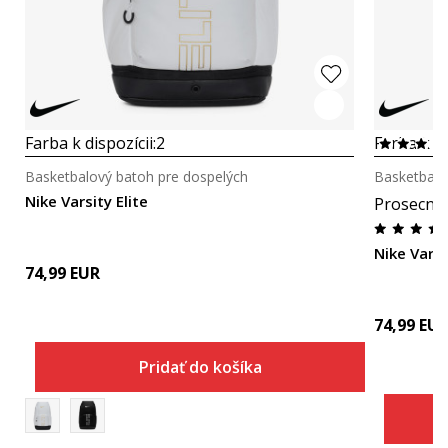
Farba k dispozícii:
2
Farba k di
Basketbalový batoh pre dospelých
Basketbalo
Nike Varsity Elite
Prosecna
Nike Varsi
74,99
EUR
74,99
EU
Pridať do košíka