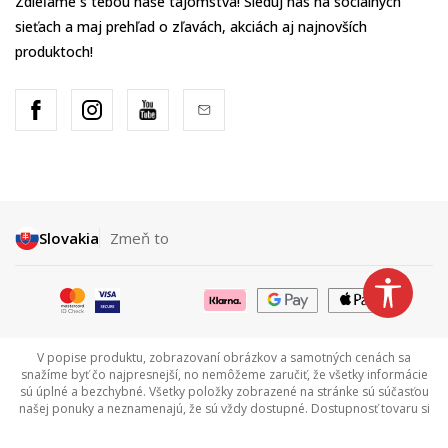
Zdieľame s tebou naše tajomstvá! Sleduj nás na sociálnych
sieťach a maj prehľad o zľavách, akciách aj najnovších
produktoch!
Slovakia
Zmeň to
V popise produktu, zobrazovaní obrázkov a samotných cenách sa
snažíme byť čo najpresnejší, no nemôžeme zaručiť, že všetky informácie
sú úplné a bezchybné. Všetky položky zobrazené na stránke sú súčasťou
našej ponuky a neznamenajú, že sú vždy dostupné. Dostupnosť tovaru si
môžete overiť zavolaním na Call centrum na tel +421 948 909 111.