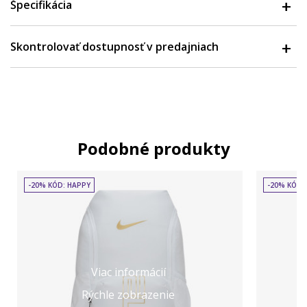
Špecifikácia
Skontrolovať dostupnosť v predajniach
Podobné produkty
-20% KÓD: HAPPY
-20% KÓD:
Viac informácií
Rýchle zobrazenie