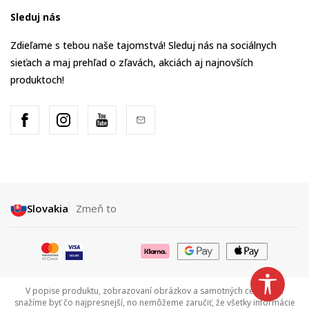
Sleduj nás
Zdieľame s tebou naše tajomstvá! Sleduj nás na sociálnych
sieťach a maj prehľad o zľavách, akciách aj najnovších
produktoch!
Slovakia
Zmeň to
V popise produktu, zobrazovaní obrázkov a samotných cenách sa
snažíme byť čo najpresnejší, no nemôžeme zaručiť, že všetky informácie