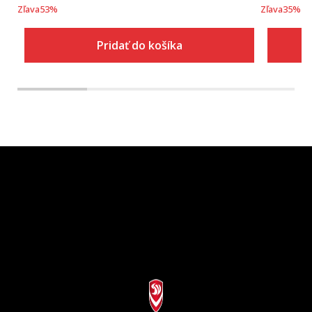
Zľava
53
%
Zľava
35
%
Pridať do košíka