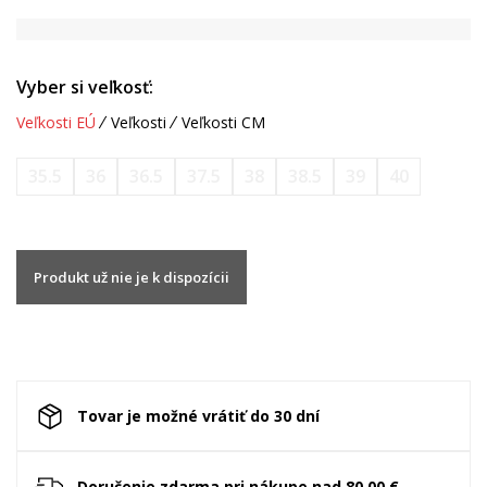
Vyber si veľkosť:
Veľkosti EÚ
Veľkosti
Veľkosti CM
35.5
36
36.5
37.5
38
38.5
39
40
Produkt už nie je k dispozícii
Tovar je možné vrátiť do 30 dní
Doručenie zdarma pri nákupe nad 80.00 €