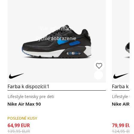
Viac informácií
Rýchle zobrazenie
Farba k dispozícii:
1
Farba k di
Lifestyle tenisky pre deti
Lifestyle te
Nike Air Max 90
Nike AIR 
POSLEDNÉ KUSY
64,99
EUR
79,99
EU
139,95
EUR
124,95
EU