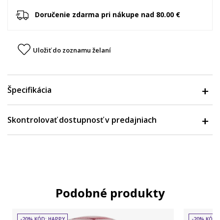
Doručenie zdarma pri nákupe nad 80.00 €
Uložiť do zoznamu želaní
Špecifikácia
Skontrolovať dostupnosť v predajniach
Podobné produkty
-20% KÓD: HAPPY
-20% KÓD: