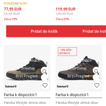
POSLEDNÉ KUSY
77,95
EUR
119,99
EUR
96,95
EUR
149,99
EUR
Zľava
19
%
Zľava
20
%
Pridať do košíka
Pridať do ko
-10% KÓD:
EXTRA10
Viac informácií
Viac informácií
Porovnaj
Porovnaj
Brzi Pregled
Brzi Pregled
Farba k dispozícii:
1
Farba k dispozícii:
1
Pánska lifestyle zimná obuv
Pánska lifestyle zimná obuv