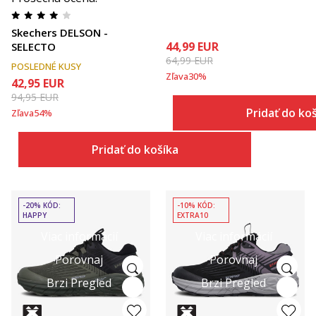
Skechers DELSON -
44,99
EUR
SELECTO
64,99
EUR
POSLEDNÉ KUSY
Zľava
30
%
42,95
EUR
94,95
EUR
Pridať do ko
Zľava
54
%
Pridať do košíka
-20% KÓD:
-10% KÓD:
HAPPY
EXTRA10
Viac informácií
Viac informácií
Porovnaj
Porovnaj
Brzi Pregled
Brzi Pregled