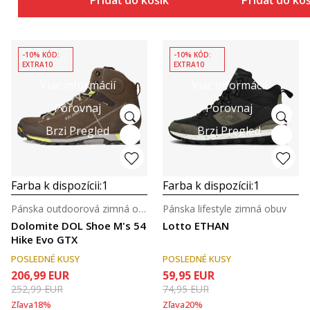
Pridať do košíka
Pridať do ko
-10% KÓD:
-10% KÓD:
EXTRA10
EXTRA10
Viac informácií
Viac informácií
Porovnaj
Porovnaj
Brzi Pregled
Brzi Pregled
Farba k dispozícii:
1
Farba k dispozícii:
1
Pánska outdoorová zimná obuv
Pánska lifestyle zimná obuv
Dolomite DOL Shoe M's 54
Lotto ETHAN
Hike Evo GTX
POSLEDNÉ KUSY
POSLEDNÉ KUSY
206,99
EUR
59,95
EUR
252,99
EUR
74,95
EUR
Zľava
18
%
Zľava
20
%