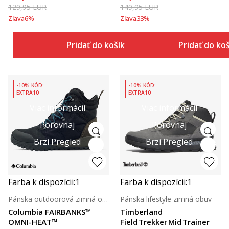
129,95
EUR
149,95
EUR
Zľava
6
%
Zľava
33
%
Pridať do košíka
Pridať do ko
-10% KÓD:
-10% KÓD:
EXTRA10
EXTRA10
Viac informácií
Viac informácií
Porovnaj
Porovnaj
Brzi Pregled
Brzi Pregled
Farba k dispozícii:
1
Farba k dispozícii:
1
Pánska outdoorová zimná obuv
Pánska lifestyle zimná obuv
Columbia FAIRBANKS™
Timberland
OMNI-HEAT™
Field Trekker Mid Trainer