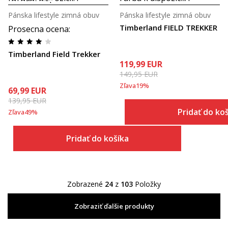
Pánska lifestyle zimná obuv
Pánska lifestyle zimná obuv
Timberland FIELD TREKKER
Prosecna ocena
:
Timberland Field Trekker
119,99
EUR
149,95
EUR
Zľava
19
%
69,99
EUR
139,95
EUR
Pridať do ko
Zľava
49
%
Pridať do košíka
Zobrazené
24
z
103
Položky
Zobraziť ďalšie produkty