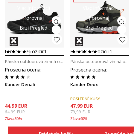
Viac informácií
Viac informácií
Porovnaj
Porovnaj
Brzi Pregled
Brzi Pregled
Farba k dispozícii:
1
Farba k dispozícii:
1
Pánska outdoorová zimná obuv
Pánska outdoorová zimná obuv
Prosecna ocena
:
Prosecna ocena
:
Kander Denali
Kander Deux
POSLEDNÉ KUSY
44,99
EUR
47,99
EUR
64,99
EUR
79,99
EUR
Zľava
30
%
Zľava
40
%