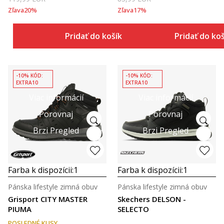
Zľava
20
%
Zľava
17
%
Pridať do košíka
Pridať do ko
-10% KÓD:
-10% KÓD:
EXTRA10
EXTRA10
Viac informácií
Viac informácií
Porovnaj
Porovnaj
Brzi Pregled
Brzi Pregled
Farba k dispozícii:
1
Farba k dispozícii:
1
Pánska lifestyle zimná obuv
Pánska lifestyle zimná obuv
Grisport CITY MASTER
Skechers DELSON -
PIUMA
SELECTO
POSLEDNÉ KUSY