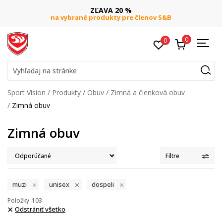
ZĽAVA 20 %
na vybrané produkty pre členov S&B
0
0
Vyhľadaj na stránke
Sport Vision
Produkty
Obuv
Zimná a členková obuv
Zimná obuv
Zimná obuv
Filtre
muzi
unisex
dospeli
Položky
103
Odstrániť všetko