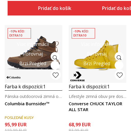
Pridať do košíka
Pridať do ko
-10% KÓD:
-10% KÓD:
EXTRA10
EXTRA10
Viac informácií
Viac informácií
Porovnaj
Porovnaj
Brzi Pregled
Brzi Pregled
Farba k dispozícii:
1
Farba k dispozícii:
1
Pánska outdoorová zimná obuv
Lifestyle zimná obuv pre dospelých
Columbia Burnsider™
Converse CHUCK TAYLOR
ALL STAR
POSLEDNÉ KUSY
95,99
EUR
68,99
EUR
119,99
EUR
83,99
EUR