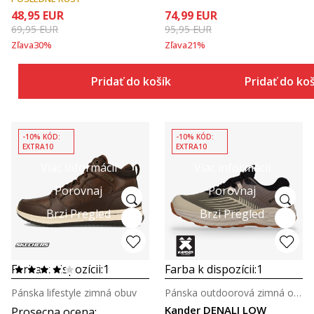
48,95
EUR
74,99
EUR
69,95
EUR
95,95
EUR
Zľava
30
%
Zľava
21
%
Pridať do košíka
Pridať do ko
-10% KÓD:
-10% KÓD:
EXTRA10
EXTRA10
Viac informácií
Viac informácií
Porovnaj
Porovnaj
Brzi Pregled
Brzi Pregled
Farba k dispozícii:
1
Farba k dispozícii:
1
Pánska lifestyle zimná obuv
Pánska outdoorová zimná obuv
Kander DENALI LOW
Prosecna ocena
: