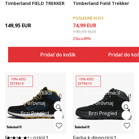
Timberland FIELD TREKKER
Timberland Field Trekker
POSLEDNÉ KUSY
149,95
EUR
74,99
EUR
149,95
EUR
Zľava
49
%
Pridať do košíka
Pridať do ko
-10% KÓD:
-10% KÓD:
EXTRA10
EXTRA10
Viac informácií
Viac informácií
Porovnaj
Porovnaj
Brzi Pregled
Brzi Pregled
Farba k dispozícii:
1
Farba k dispozícii:
1