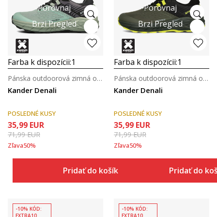
Porovnaj
Porovnaj
Brzi Pregled
Brzi Pregled
Farba k dispozícii:
1
Farba k dispozícii:
1
Pánska outdoorová zimná obuv
Pánska outdoorová zimná obuv
Kander Denali
Kander Denali
POSLEDNÉ KUSY
POSLEDNÉ KUSY
35,99
EUR
35,99
EUR
71,99
EUR
71,99
EUR
Zľava
50
%
Zľava
50
%
Pridať do košíka
Pridať do ko
-10% KÓD:
-10% KÓD:
EXTRA10
EXTRA10