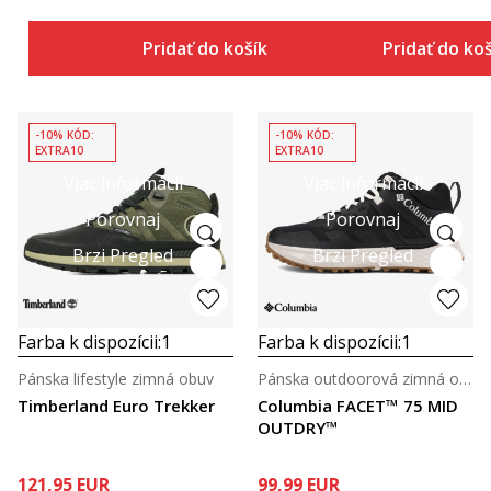
Pridať do košíka
Pridať do ko
-10% KÓD:
-10% KÓD:
EXTRA10
EXTRA10
Viac informácií
Viac informácií
Porovnaj
Porovnaj
Brzi Pregled
Brzi Pregled
Farba k dispozícii:
1
Farba k dispozícii:
1
Pánska lifestyle zimná obuv
Pánska outdoorová zimná obuv
Timberland Euro Trekker
Columbia FACET™ 75 MID
OUTDRY™
121,95
EUR
99,99
EUR