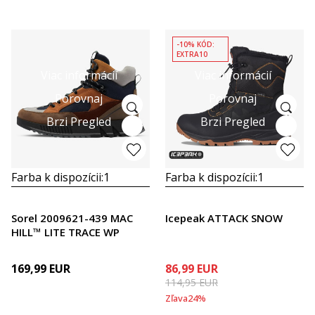
-10% KÓD:
EXTRA10
Viac informácií
Viac informácií
Porovnaj
Porovnaj
Brzi Pregled
Brzi Pregled
Farba k dispozícii:
1
Farba k dispozícii:
1
Sorel 2009621-439 MAC
Icepeak ATTACK SNOW
HILL™ LITE TRACE WP
169,99
EUR
86,99
EUR
114,95
EUR
Zľava
24
%