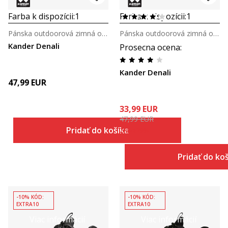
Farba k dispozícii:
1
Farba k dispozícii:
1
Pánska outdoorová zimná obuv
Pánska outdoorová zimná obuv
Kander Denali
Prosecna ocena
:
Kander Denali
47,99
EUR
33,99
EUR
47,99
EUR
Pridať do košíka
Zľava
29
%
Pridať do ko
-10% KÓD:
-10% KÓD:
EXTRA10
EXTRA10
Viac informácií
Viac informácií